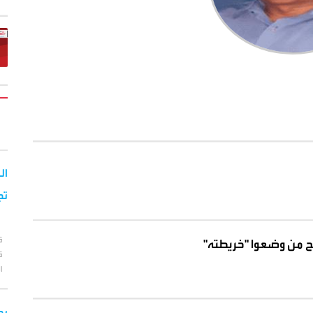
ال
تج
ق
ح من وضعوا "خريطته"
ق
ا
يح