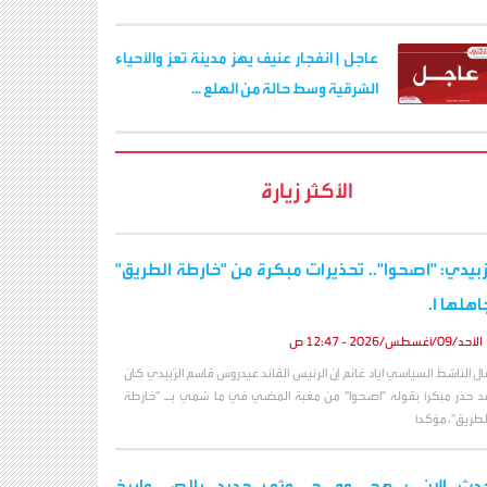
عاجل | انفجار عنيف يهز مدينة تعز والأحياء
الشرقية وسط حالة من الهلع ...
الأكثر زيارة
زبيدي: "اصحوا".. تحذيرات مبكرة من "خارطة الطريق"
اهلها ا.
الأحد/09/أغسطس/2026 - 12:47 ص
ال الناشط السياسي اياد غانم إن الرئيس القائد عيدروس قاسم الزُبيدي كان
د حذر مبكراً بقوله "اصحوا" من مغبة المضي في ما سُمي بـ "خارطة
لطريق"، مؤكداً
دث الان : هجـ,ـوم حـ,ـوثي جديد بالصـ,ـواريخ