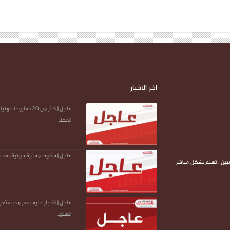
اخر الاخبار
عاجل | أكثر من 20 صا
المخا..
عاجل | سقوط مسيّرة حو.ثية بعد 
يين ، تهتم بشكل مباشر
عاجل | انفجار عنيف يهز مدينة تعز
الهلع..