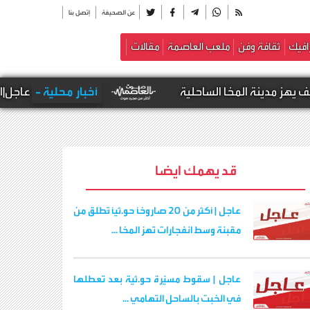
عن الصحيفة
إتصل بنا
افيك
ثقافة وفن
ملعب العاصمة
مقالات
نة المخا الساحلية
أخبار محلية -
عاجل|الحو.ثيون ي
قد يهمك ايضا
عاجل | أكثر من 20 صاروخًا حو.ثيًا تُطلق من
مقبنة وسط انفجارات تهز المخا ...
عاجل | سقوط مسيّرة حو.ثية بعد تعطلها
في الخبت بالساحل التهامي ...