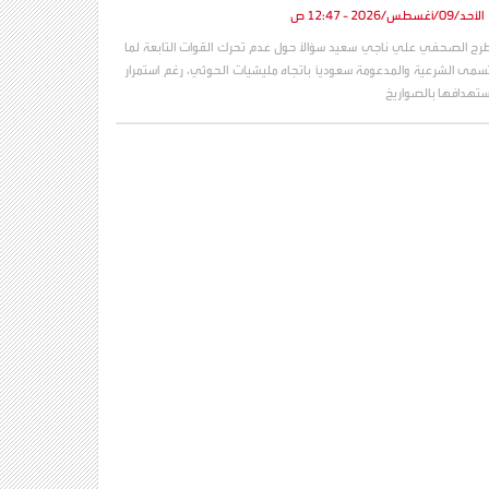
الأحد/09/أغسطس/2026 - 12:47 ص
رح الصحفي علي ناجي سعيد سؤالاً حول عدم تحرك القوات التابعة لما
سمى الشرعية والمدعومة سعودياً باتجاه مليشيات الحوثي، رغم استمرار
ستهدافها بالصواريخ