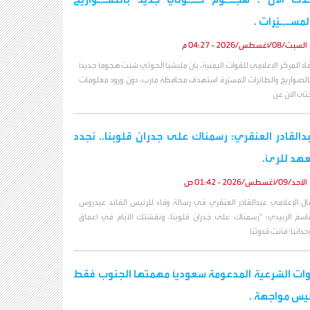
لمسـ,ـيّرات .
السبت/08/أغسطس/2026 - 04:27 م
فاد المركز الإعلامي للقوات اليمنية، بأن مليشيا الحوثي شنت هجوماً جديداً
الصواريخ والطائرات المسيّرة استهدف محافظة مأرب، دون ورود معلومات
تى الآن عن
دالقادر العنقري: رسمناك على جدران قلوبنا.. نجدد
عهد للرئ.
الأحد/09/أغسطس/2026 - 01:42 ص
ال الإعلامي عبدالقادر العنقري في رسالة وفاء للرئيس القائد عيدروس
اسم الزبيدي: "رسمناك على جدران قلوبنا، ونقشتك الأيام في أعماق
جداننا؛ فأنت قدوتنا
ات الشرعية المدعومة سعودياً مهمتها الجنوب فقط
يس مواجهة .