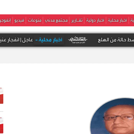
ة
أخبار محلية
أخبار دولية
تقـارير
مجتمع مدني
منوعات
فيديو
إنفوجر
ن الهلع
أخبار محلية -
عاجل | انفجار عنيف يهز مدي