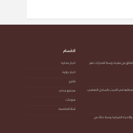
الاقسام
روخًا حو.ثيًا تُطلق من مقبنة وسط انفجارات تهز
أخبار محلية
أخبار دولية
تقارير
تعطلها في الخبت بالساحل التهامي..
مجتمع مدني
منوعات
قناة العاصمة
 والأحياء الشرقية وسط حالة من