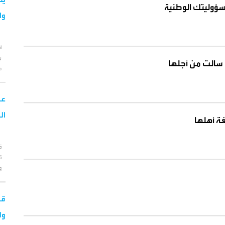
سؤوليتك الوطنية
وا
أ
ب
ي سالت من أجلها
ح
عب
ال
ة أهلها
ق
ق
و
قو
ول