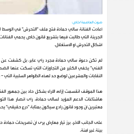
صوت العاصمة/خاص:
أعادت الفنانة سالي حمادة فتح ملف "التحرش" في الوسط ال
الجريئة التي طالبت فيها بتشريع قانون خاص يحمي الفنانات
أشكال التحرش أو الاستغلال.
لم تكن دعوة سالي حمادة مجرد رأي عابر، بل كشفت عن 
الفني" يخفي الكثير من التجاوزات التي تسكت عنها الضحايا
النقابات والمشرعين لوضع حد لهذه الظواهر السلبية التي
هذا الموقف انقسمت إزاءه الآراء بشكل حاد بين جمهور ال
هاشتاغات الدعم المؤيد لسالى حمادة، رأى أنصار هذا الت
معتبرين أن وجود قانون رادع سيكون بمثابة "درع حقيقي" يحم
على الجانب الآخر، برز تيار معارض يرى أن تصريحات حمادة ح
بيئة غير آمنة.