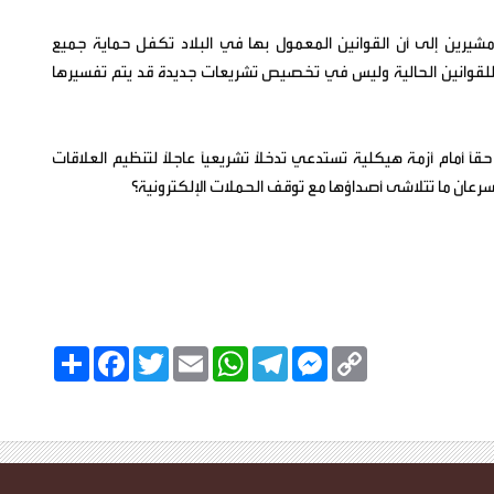
 مشيرين إلى أن القوانين المعمول بها في البلاد تكفل حماية جميع
م للقوانين الحالية وليس في تخصيص تشريعات جديدة قد يتم تفسيرها
ً أمام أزمة هيكلية تستدعي تدخلاً تشريعياً عاجلاً لتنظيم العلاقات
سرعان ما تتلاشى أصداؤها مع توقف الحملات الإلكترونية؟
C
M
T
W
E
T
F
ا
o
e
e
h
m
w
a
ن
p
s
l
a
a
i
c
ش
y
s
e
t
i
t
e
ر
b
t
l
s
g
e
L
o
e
A
r
n
i
o
r
p
a
g
n
k
p
m
e
k