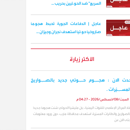
السريع" ضد الحو.ثيين بحريب ...
عاجل | الدفاعات الجوية تُحبط هجو.مًا
صاروخيًا حو.ثيًا استهدف نجران وجيزان ...
الأكثر زيارة
دث الان : هجـ,ـوم حـ,ـوثي جديد بالصـ,ـواريخ
لمسـ,ـيّرات .
السبت/08/أغسطس/2026 - 04:27 م
فاد المركز الإعلامي للقوات اليمنية، بأن مليشيا الحوثي شنت هجوماً جديداً
الصواريخ والطائرات المسيّرة استهدف محافظة مأرب، دون ورود معلومات
تى الآن عن