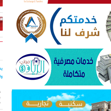
يح
وا
أ
ب
ح