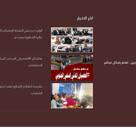
r
اخر الاخبار
الوليدي يدشن النشاط الإيصالي 
عالية الخطورة بست م..
هاشتاج #العصيان_المدني_السلمي
يين ، تهتم بشكل مباشر
الاجتماعي..
تنفيذية انتقالي الضالع تعقد اجتم
الشعبي..