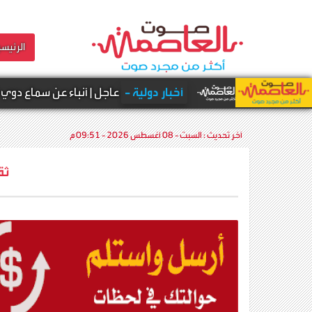
الرئيسي
أخبار دولية -
عاجل | أنباء عن سماع دوي انفـ.ـجارات ف
آخر تحديث :
السبت - 08 أغسطس 2026 - 09:51 م
ثق