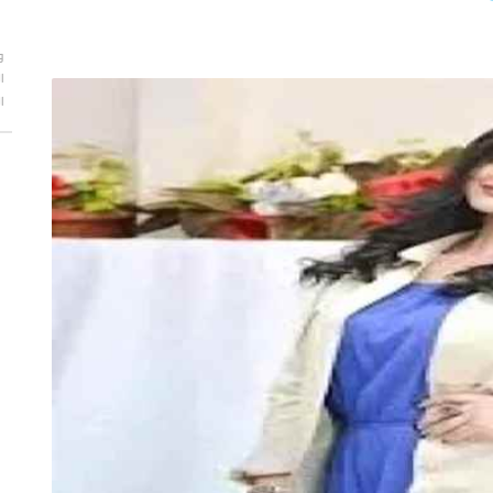
و
ا
ا