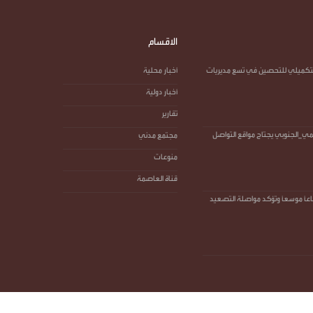
الاقسام
التكميلي للتحصين في تسع مديريات
أخبار محلية
أخبار دولية
تقارير
_الجنوبي يجتاح مواقع التواصل
مجتمع مدني
منوعات
قناة العاصمة
اعًا موسعًا وتؤكد مواصلة التصعيد
تصميم وتطوير -
ITU-TEAM