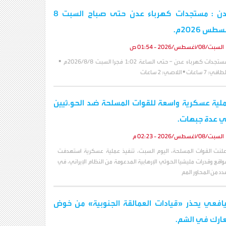
عدن : مستجدات كهرباء عدن حتى صباح السبت 8
طس 2026م.
السبت/08/أغسطس/2026 - 01:54 ص
مستجدات كهرباء عدن – حتى الساعة 1:02 فجرا السبت 2026/8/8م ▪️
افي: 7 ساعات ▪️ اللاصي: 2 ساعات
لية عسكرية واسعة للقوات المسلحة ضد الحو.ثيين
 عدة جبهات.
السبت/08/أغسطس/2026 - 02:23 م
علنت القوات المسلحة، اليوم السبت، تنفيذ عملية عسكرية استهدفت
واقع وقدرات مليشيا الحوثي الإرهابية المدعومة من النظام الإيراني، في
دد من المحاور المم
يافعي يحذر «قيادات العمالقة الجنوبية» من خوض
ارك في الشم.