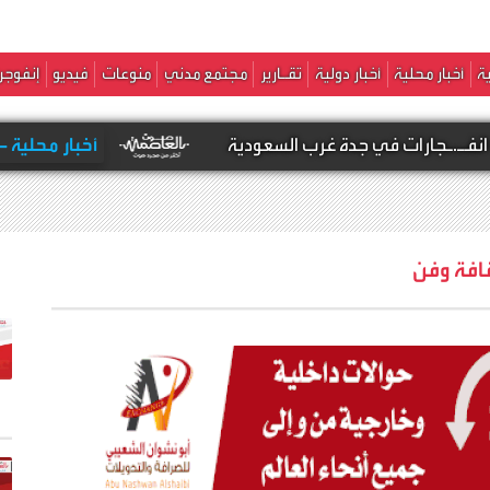
ة
أخبار محلية
أخبار دولية
تقـارير
مجتمع مدني
منوعات
فيديو
إنفوجر
ي جدة غرب السعودية
أخبار محلية -
عاجل : أنباء عن
افة وفن