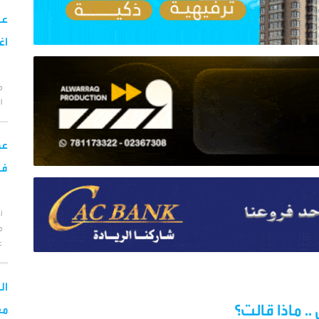
اغس
الط
عم
في
أ
م
ع
ال
 ماذا قالت؟
مع