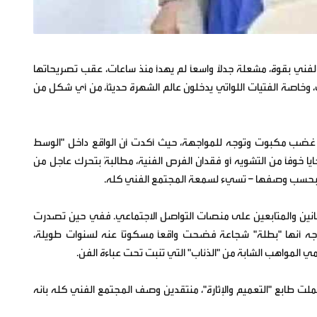
فني بقوة، مشعلة جدلاً واسعاً لم يهدأ منذ ساعات، عقب تصريحاتها
، وخاصة الفتيات اللواتي يدخلون عالم الشهرة حديثاً، من أي شكل من
غضب مكبوت وتوجه للمواجهة، حيث أكدت أن الواقع داخل "الوسط
 خوفاً من التشويه أو فقدان الفرص الفنية، مطالبةً بتحرك عاجل من
 – بحسب وصفها – تسيء لسمعة المجتمع الفني كله.
فنانين والمتابعين على منصات التواصل الاجتماعي. ففي حين تصدرت
وجه أنها "بطلة" شجاعة فضحت واقعاً مسكوتاً عنه لسنوات طويلة،
ي المواهب الشابة من "الذئاب" التي تنبت تحت عباءة الفن.
ملت طابع "التعميم والإثارة"، منتقدين وصف المجتمع الفني كله بأنه