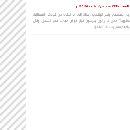
السبت/08/أغسطس/2026 - 02:04 ص
جه الصحفي ياسر اليافعي رسالة إلى ما تبقى من قيادات “العمالقة
لجنوبية” ممن لا يزالون يدرسون خيار خوض معارك في الشمال. وقال
ليافعي في رسالته: “اعلموا