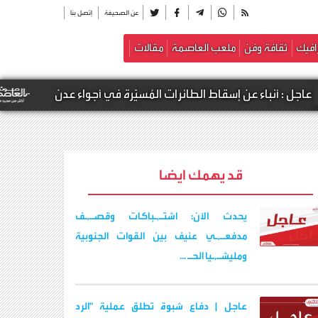
عن الصحيفة
إتصل بنا
افيك
ثقافة وفن
ملعب العاصمة
مقالات
 إسقاط الطائرات المُسيّرة في أجواء عدن
أخبار محلي
قد يهمك ايضا
يحدث الآن: اشتـ,ـباكات وقصـ,ـف
مدفعـ,ـي عنيف بين القوات الجنوبية
ومليشـ,ـيا الحـ ...
عاجل | دفاع شبوة تطلق عملية "الرد