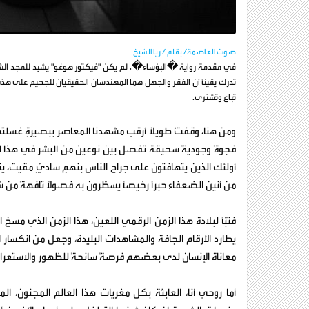
صوت العاصمة/ بقلم / ريا الشيخ
في مقدمة رواية �البؤساء�، لم يكن "فيكتور هوغو" يشيد للمجد الشخص
تدرك يقينًا أن الفقر والجهل هما المهندسان الحقيقيان للجحيم على هذه ال
تُباع وتُشترى.
ومن هنا، وقفتُ طويلًا أرقب مشهدنا المعاصر ببصيرةٍ غسلتها 
فجوةً وجوديةً سحيقة تفصل بين نوعين من البشر في هذا الع
أولئك الذين يتهافتون على جراح الناس بنهمٍ ساديٍّ مقيت، ين
من أنين الضعفاء حبرًا رخيصًا يسطّرون به فصولًا تافهةً من ش
فتبًّا لبلادة هذا الزمن الرقمي اللعين، هذا الزمن الذي مسخ
يطارد الأرقام الجافة والمشاهدات البليدة، وجعل من انكسا
معاناة الإنسان لدى بعضهم فرصةً سانحةً للظهور والاستعراض، 
أما روحي أنا، العابثة بكل مغريات هذا العالم المجنون، المت