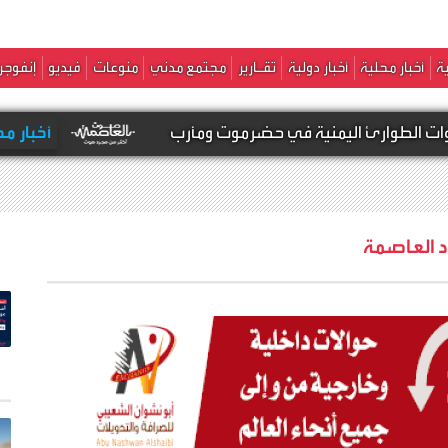
ة
أخبار محلية
أخبار دولية
تقـارير
مجتمع مدني
منوعات
فيديو
إنفوجر
ليمنية في حضرموت ومأرب
أخبار محلية -
مصادر : مقـ,ـتل سعودي وإ
د العاصمة