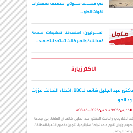
في قصـ,ـف حـ,ـوثي استهدف معسكرات
لقوات الطو ...
الحـ,ـوثيون: استهدفنا تحشيدات ضخمة
في الثنية والعبر كانت تستعد للتصعيد ...
الأكثر زيارة
الدكتور عبد الجليل شائف لـBBC: أخطاء التحالف عززت
وذ الحو..
الخميس/06/أغسطس/2026 - 08:45 م
كد الأكاديمي والباحث الدكتور عبد الجليل شائف أن العلاقة بين جماعة
لحوثي وإيران تقوم على شراكة استراتيجية تتجاوز مفهوم التبعية المطلقة،
وضحاً أن طهر