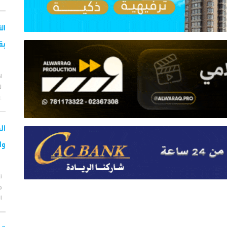
ال
بق
ا
ل
ع
ال
وا
أ
م
ا