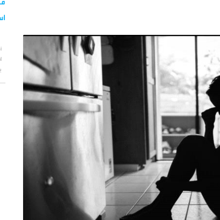
قو
اس
أ
ا
ب