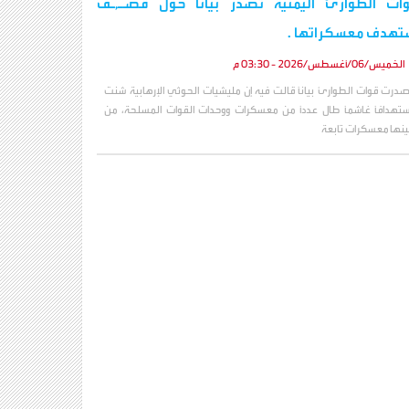
ات الطوارئ اليمنية تصدر بيانا حول قصـ,ـف
تهدف معسكراتها .
الخميس/06/أغسطس/2026 - 03:30 م
صدرت قوات الطوارئ بياناً قالت فيه إن مليشيات الحوثي الإرهابية شنت
ستهدافاً غاشماً طال عدداً من معسكرات ووحدات القوات المسلحة، من
ينها معسكرات تابعة