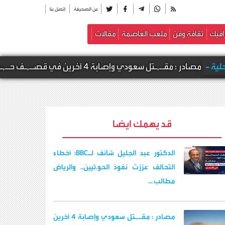
عن الصحيفة
إتصل بنا
افيك
ثقافة وفن
ملعب العاصمة
مقالات
صابة 4 آخرين في قصـ,ـف حـ,ـوثي استهدف معسكرات لقوات الطوارئ ودرع الوطن بالعبر وال
قد يهمك ايضا
الدكتور عبد الجليل شائف لـBBC: أخطاء
التحالف عززت نفوذ الحو.ثيين.. والرياض
مطالب ...
مصادر : مقـ,ـتل سعودي وإصابة 4 آخرين