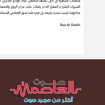
منصات الشهرة إن كان ثمنها التطفل على أوجاع الآخرين أو 
السيرك البشري المقزّز الذي يقتات على عري الروح وآلامه
مكتومة ليست مجدًا رفيعًا، بل هي أشدّ صور الإفلاس الإنساني ق
Reia Al-Sheikh