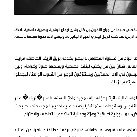
ي صرحًا من جراح الآخرين، بل كان يشرّح أوجاع البشرية ببصيرة فلسفية نافذة،
أرض؛ لقد كتب الرجل ليعرّي القبح لا ليتاجر به، وليمنح الألم صوتًا مقدسًا لا سلعةً
الأيام من غشاوة المظاهر، لا ببصرٍ يخدعه بريق الزيف الخاطف، فرأيتُ
الم؛ شتّان بين من يكتب لينقذ الضحية ويمنحها صوتًا وكرامة، وبين
بشون في آلام المعذَّبين ويستنزفون الوجع من القلوب الواهنة ليجعلوا
هرتهم الزائلة.
 المأساة الإنسانية وحوّلها إلى مجرد مادةٍ للاستهلاك، و�تريند� عابر
ر النفوس وسقوطها سلّمًا قذرًا يصعد عليه أدعياء المجد، حتى أصبحت
لا مسؤوليةً أخلاقيةً وهزّةً وجدانيةً تستدعي التعاطف والاحترام.
مرّدة على قيوده وسخافاته، فتترفّع ترفّعًا مطلقًا وساخرًا عن اعتلاء