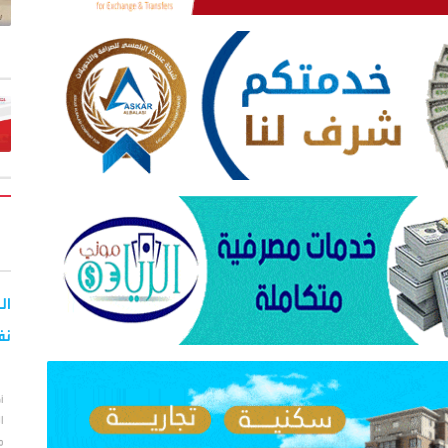
نف
أ
ا
م