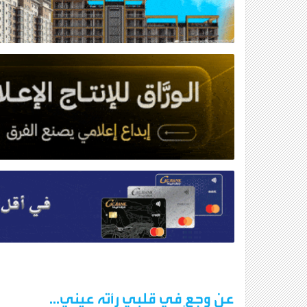
عن وجعٍ في قلبي رأته عيني...