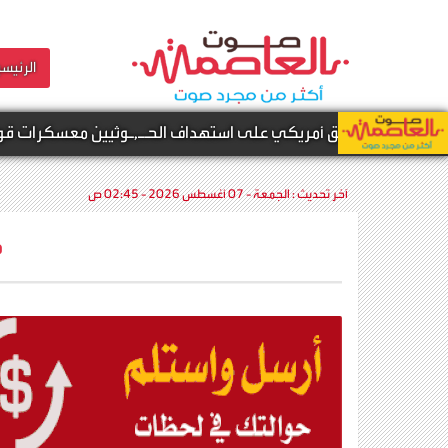
الرئيسي
يق أمريكي على استهداف الحـ,ـوثيين معسكرات قوات الطوارئ ال
آخر تحديث :
الجمعة - 07 أغسطس 2026 - 02:45 ص
م