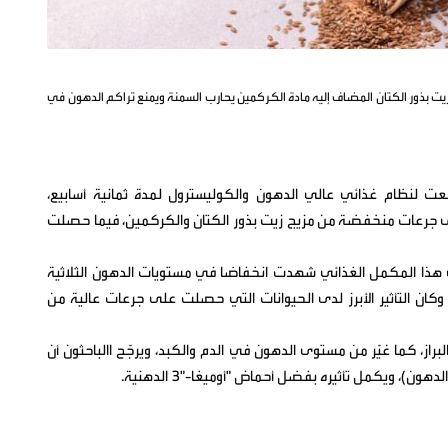
 زيت بذور الكتان المضاف إليه مادة الكركمين يحارب السمنة ويمنع تراكم الدهون في
ت لنظام غذائي عالي الدهون والكوليسترول لمدة ثمانية أسابيع،
 جرعات منخفضة من مزيج زيت بذور الكتان والكركمين، فيما حصلت
 هذا المكمل الغذائي شهدت انخفاضا في مستويات الدهون الثلاثية
لي والكوليسترول الضار (LDL) في الدم، وكان التأثير الأبرز لدى الحيوانات التي حصلت على جرعات عالية من
براز، كما غيّر من مستوى الدهون في الدم والكبد، ويرجّح االباحثون أن
، ويكمل تأثيره بفضل أحماض "أوميغا-"3 الدهنية.