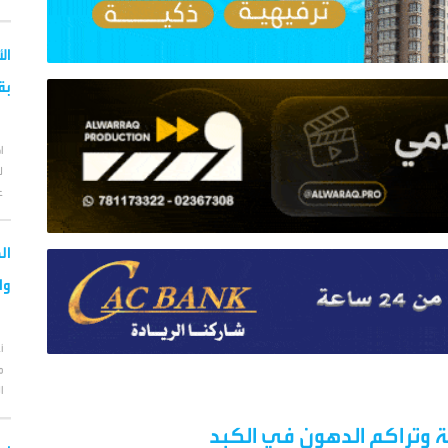
ال
بق
ا
ل
ع
ال
وا
أ
م
ا
 وتراكم الدهون في الكبد