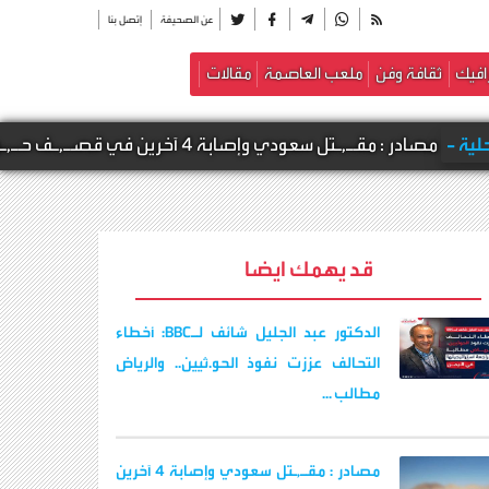
عن الصحيفة
إتصل بنا
افيك
ثقافة وفن
ملعب العاصمة
مقالات
 آخرين في قصـ,ـف حـ,ـوثي استهدف معسكرات لقوات الطوارئ ودرع الوطن بالعبر وال
قد يهمك ايضا
الدكتور عبد الجليل شائف لـBBC: أخطاء
التحالف عززت نفوذ الحو.ثيين.. والرياض
مطالب ...
مصادر : مقـ,ـتل سعودي وإصابة 4 آخرين