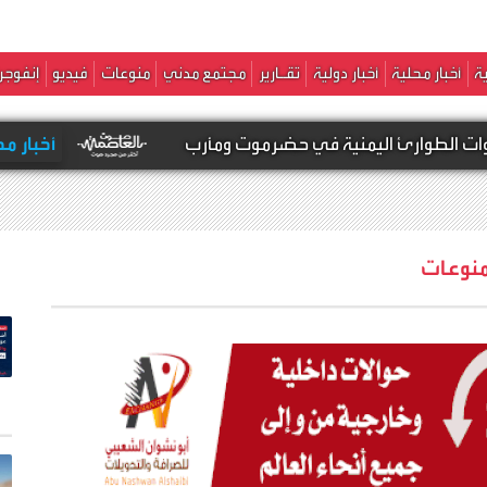
ة
أخبار محلية
أخبار دولية
تقـارير
مجتمع مدني
منوعات
فيديو
إنفوجر
يمنية في حضرموت ومأرب
أخبار محلية -
مصادر : مقـ,ـتل سعودي وإصابة 4
نوعات