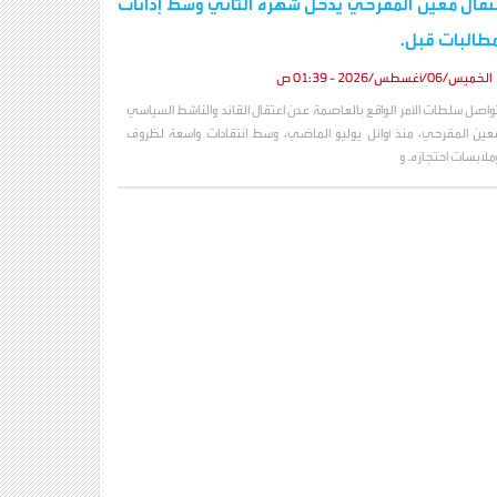
تقال معين المقرحي يدخل شهره الثاني وسط إدانات
طالبات قبل.
الخميس/06/أغسطس/2026 - 01:39 ص
واصل سلطات الأمر الواقع بالعاصمة عدن اعتقال القائد والناشط السياسي
عين المقرحي، منذ أوائل يوليو الماضي، وسط انتقادات واسعة لظروف
ملابسات احتجازه. و