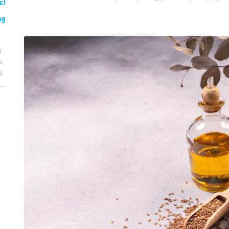
اع
وم
ت
م
و