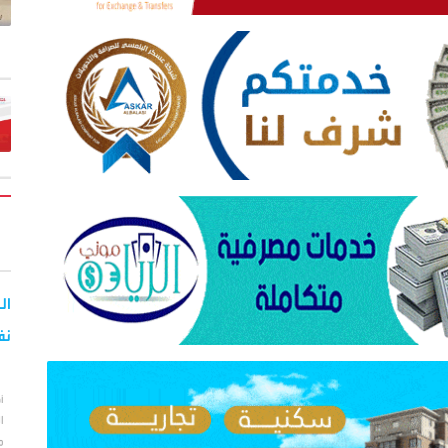
نف
أ
ا
م