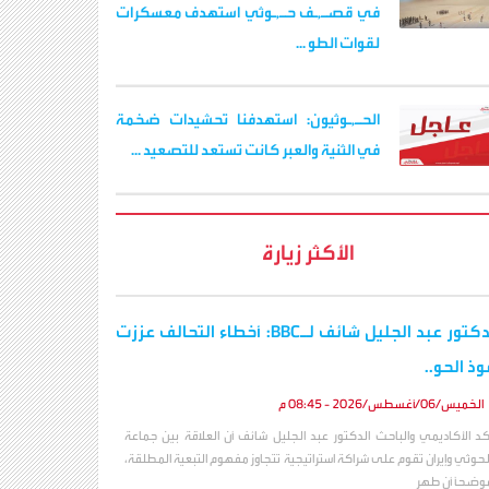
في قصـ,ـف حـ,ـوثي استهدف معسكرات
لقوات الطو ...
الحـ,ـوثيون: استهدفنا تحشيدات ضخمة
في الثنية والعبر كانت تستعد للتصعيد ...
الأكثر زيارة
الدكتور عبد الجليل شائف لـBBC: أخطاء التحالف عززت
وذ الحو..
الخميس/06/أغسطس/2026 - 08:45 م
كد الأكاديمي والباحث الدكتور عبد الجليل شائف أن العلاقة بين جماعة
لحوثي وإيران تقوم على شراكة استراتيجية تتجاوز مفهوم التبعية المطلقة،
وضحاً أن طهر