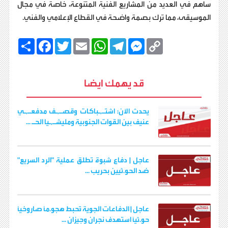
ساهم في العديد من المشاريع الفنية المتنوعة، خاصة في مجال
الموسيقى، مما ترك بصمة واضحة في القطاع الإعلامي والفني.
C
M
T
W
E
T
F
ا
o
e
e
h
m
w
a
ن
p
s
l
a
a
i
c
ش
y
s
e
t
i
t
e
ر
b
t
l
s
g
e
L
قد يهمك ايضا
o
e
A
r
n
i
o
r
p
a
g
n
k
p
m
e
k
r
يحدث الآن: اشتـ,ـباكات وقصـ,ـف مدفعـ,ـي
عنيف بين القوات الجنوبية ومليشـ,ـيا الحـ ...
عاجل | دفاع شبوة تطلق عملية "الرد السريع"
ضد الحو.ثيين بحريب ...
عاجل | الدفاعات الجوية تُحبط هجو.مًا صاروخيًا
حو.ثيًا استهدف نجران وجيزان ...