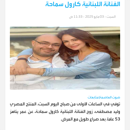
الفنانة اللبنانية كارول سماحة
السبت - 03 مايو 2025 - 11:33 ص
صوت العاصمة| متابعات
توفي في الساعات الأولى من صباح اليوم السبت، المنتج المصري
وليد مصطفى، زوج الفنانة اللبنانية كارول سماحة، عن عمر يناهز
53 عاما، بعد صراع طويل مع المرض.