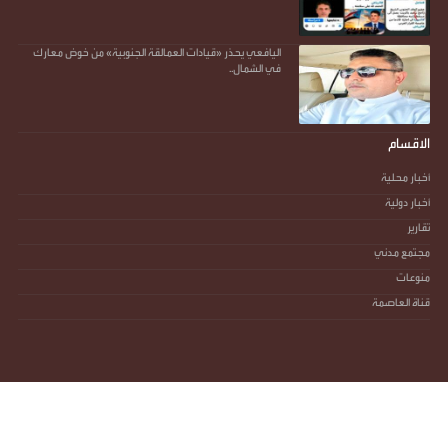
اليافعي يحذر «قيادات العمالقة الجنوبية» من خوض معارك
في الشمال..
الاقسام
أخبار محلية
أخبار دولية
تقارير
مجتمع مدني
منوعات
قناة العاصمة
جميع الحقوق محفوظة ©
2026
@ - صوت العاصمة - أكثر من مجرد صوت
آخر تحديث :
السبت - 08 أغسطس 2026 - 02:18 ص
تصميم وتطوير -
ITU-TEAM