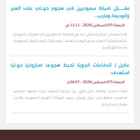
مقـ.ـتل ضباط سعوديين في هجوم حو.ثي على العبر
والوديعة ومأرب..
الجمعة/07/أغسطس/2026 - 12:11 ص
أكدت مصادر عسكرية مقتل عدد من الضباط السعوديين في هجمات صاروخية
شنتها مليشيا الحوثي صباح اليوم، استهدفت معسكرات تابعة للقوات السعودية
في مناطق العبر و
عاجل | الدفاعات الجوية تُحبط هجو.مًا صاروخيًا حو.ثيًا
استهدف.
الجمعة/07/أغسطس/2026 - 04:57 م
أفادت مصادر مطلعة، قبل قليل، بأن مليشيا الحوثي شنت هجومًا صاروخيًا
استهدف مناطق في نجران وجيزان، جنوب المملكة العربية السعودية. وأكدت
مصادر عسكرية أن