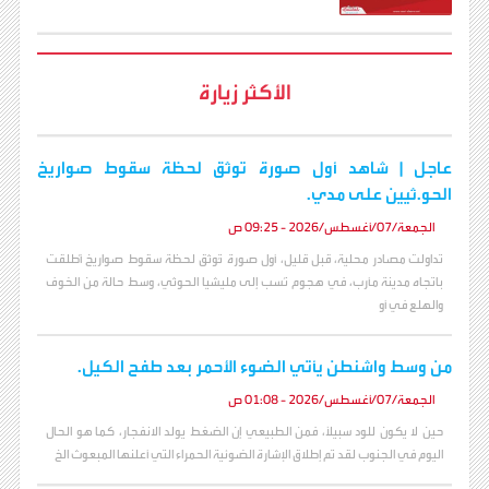
الأكثر زيارة
عاجل | شاهد أول صورة توثق لحظة سقوط صواريخ
الحو.ثيين على مدي.
الجمعة/07/أغسطس/2026 - 09:25 ص
تداولت مصادر محلية، قبل قليل، أول صورة تُوثق لحظة سقوط صواريخ أُطلقت
باتجاه مدينة مأرب، في هجوم نُسب إلى مليشيا الحوثي، وسط حالة من الخوف
والهلع في أو
من وسط واشنطن يأتي الضوء الأحمر بعد طفح الكيل.
الجمعة/07/أغسطس/2026 - 01:08 ص
حين لا يكون للود سبيلاً، فمن الطبيعي إن الضغط يولد الانفجار، كما هو الحال
اليوم في الجنوب لقد تم إطلاق الإشارة الضوئية الحمراء التي أعلنها المبعوث الخ