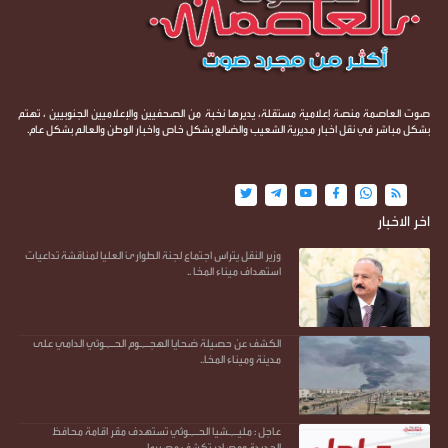
صوت العاصمة منصة إعلامية مستقلة، يديرها نخبة من الصحفيين والإعلاميين الجنوبيين ، تهتم
بشكل مباشر في نقل اخبار مديرية الشعيب والضالع بشكل خاص واخبار الوطن والعالم بشكل عام.
اخر الاخبار
وزير النقل يتراس اجتماع لجنة الطوارئ العليا لمناقشة تداعيات
استهداف ميناء المخا ..
الكشف عن حصيلة ضحايا الهجـ,ـوم الحـ,ـوثي الدامي على
مدينة وميناء المخا..
عاجل : مليـ,ـشيا الحـ,ـوثي تستهدف مقر اقامة محافظ
الحديدة ومصادر تكشف مصيره! ..