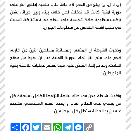
(ح. أ. ال. ح) يبلغ من العمر 29 عامًا، على خلفية إطلاق النار على
دورية أمنية كانت قد تدخلت لحل خلاف بينه وبين جيرانه بشأن
تركيب منظومة طاقة شمسية على سطح عمارة مشتركة، تسببت
في حجب أشعة الشمس عن منظومات الجيران.
وذكرت الشرطة أن المتهم، وبمساندة مسلحين اثنين من أقاربه،
أقدم على فتح النار تجاه الدورية الأمنية قبل أن يفروا من موقع
الحادث. وقد تم إلقاء القبض عليه، فيما تستمر عمليات ملاحقة بقية
المتورطين.
وأكدت شرطة عدن في ختام بيانها، التزامها الكامل بملاحقة كل
من يعتدي على النظام العام أو يهدد السلم المجتمعي، مشددة
على أن يد العدالة ستطال كل المخالفين
C
M
T
W
E
T
F
ا
o
e
e
h
m
w
a
ن