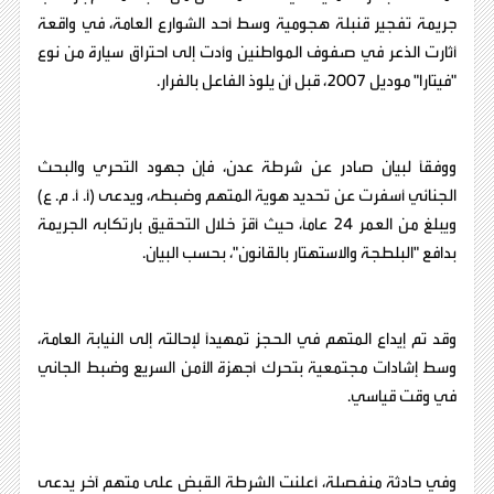
جريمة تفجير قنبلة هجومية وسط أحد الشوارع العامة، في واقعة
أثارت الذعر في صفوف المواطنين وأدت إلى احتراق سيارة من نوع
"فيتارا" موديل 2007، قبل أن يلوذ الفاعل بالفرار.
ووفقًا لبيان صادر عن شرطة عدن، فإن جهود التحري والبحث
الجنائي أسفرت عن تحديد هوية المتهم وضبطه، ويدعى (أ. أ. م. ع)
ويبلغ من العمر 24 عامًا، حيث أقرّ خلال التحقيق بارتكابه الجريمة
بدافع "البلطجة والاستهتار بالقانون"، بحسب البيان.
وقد تم إيداع المتهم في الحجز تمهيدًا لإحالته إلى النيابة العامة،
وسط إشادات مجتمعية بتحرك أجهزة الأمن السريع وضبط الجاني
في وقت قياسي.
وفي حادثة منفصلة، أعلنت الشرطة القبض على متهم آخر يدعى