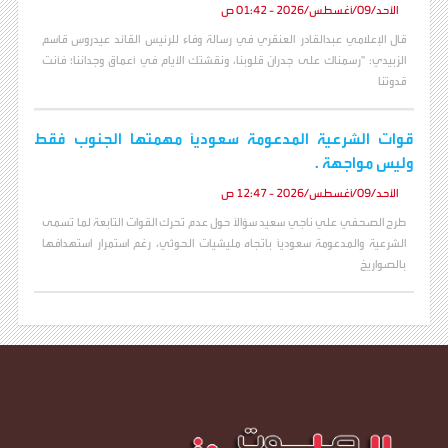
الأحد/09/أغسطس/2026 - 01:42 ص
قال الإعلامي عبدالقادر العنقري في رسالة وفاء للرئيس القائد عيدروس قاسم
الزبيدي: "رسمناك على جدران قلوبنا، ونقشتك الأيام في أعماق وجداننا؛ فأنت
قدوتنا
قوات الشرعية المدعومة سعودياً مهمتها الجنوب فقط
وليس مواجهة .
الأحد/09/أغسطس/2026 - 12:47 ص
طرح الصحفي علي ناجي سعيد سؤالاً حول عدم تحرك القوات التابعة لما تسمى
الشرعية والمدعومة سعودياً باتجاه مليشيات الحوثي، رغم استمرار استهدافها
بالصواريخ