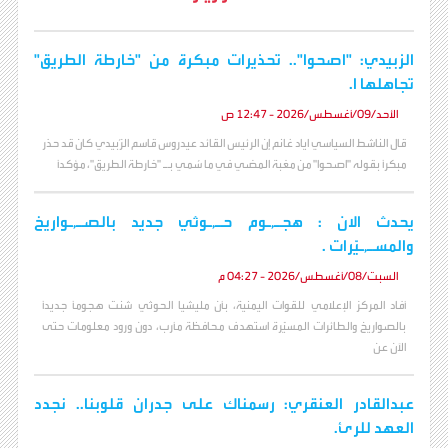
الزبيدي: "اصحوا".. تحذيرات مبكرة من "خارطة الطريق"
تجاهلها ا.
الأحد/09/أغسطس/2026 - 12:47 ص
قال الناشط السياسي اياد غانم إن الرئيس القائد عيدروس قاسم الزُبيدي كان قد حذر
مبكراً بقوله "اصحوا" من مغبة المضي في ما سُمي بـ "خارطة الطريق"، مؤكداً
يحدث الان : هجـ,ـوم حـ,ـوثي جديد بالصـ,ـواريخ
والمسـ,ـيّرات .
السبت/08/أغسطس/2026 - 04:27 م
أفاد المركز الإعلامي للقوات اليمنية، بأن مليشيا الحوثي شنت هجوماً جديداً
بالصواريخ والطائرات المسيّرة استهدف محافظة مأرب، دون ورود معلومات حتى
الآن عن
عبدالقادر العنقري: رسمناك على جدران قلوبنا.. نجدد
العهد للرئ.