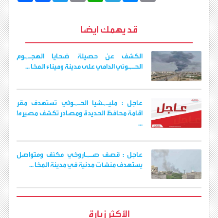
p
s
l
a
a
i
c
ش
y
s
e
t
i
t
e
ر
b
t
l
s
g
e
L
قد يهمك ايضا
o
e
A
r
n
i
o
r
p
a
g
n
k
p
m
e
k
r
الكشف عن حصيلة ضحايا الهجـ,ـوم
الحـ,ـوثي الدامي على مدينة وميناء المخا ...
عاجل : مليـ,ـشيا الحـ,ـوثي تستهدف مقر
اقامة محافظ الحديدة ومصادر تكشف مصيره!
...
عاجل : قصف صـ,ـاروخي مكثف ومتواصل
يستهدف منشآت مدنية في مدينة المخا ...
الأكثر زيارة