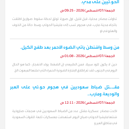
الحو.ثيين على مدي.
الجمعة/07/أغسطس/2026 - 09:25 ص
تداولت مصادر محلية، قبل قليل، أول صورة تُوثق لحظة سقوط صواريخ أُطلقت
باتجاه مدينة مأرب، في هجوم نُسب إلى مليشيا الحوثي، وسط حالة من الخوف
والهلع في أو
من وسط واشنطن يأتي الضوء الأحمر بعد طفح الكيل.
الجمعة/07/أغسطس/2026 - 01:08 ص
حين لا يكون للود سبيلاً، فمن الطبيعي إن الضغط يولد الانفجار، كما هو الحال
اليوم في الجنوب لقد تم إطلاق الإشارة الضوئية الحمراء التي أعلنها المبعوث الخ
مقـ.ـتل ضباط سعوديين في هجوم حو.ثي على العبر
والوديعة ومأرب..
الجمعة/07/أغسطس/2026 - 12:11 ص
أكدت مصادر عسكرية مقتل عدد من الضباط السعوديين في هجمات صاروخية
شنتها مليشيا الحوثي صباح اليوم، استهدفت معسكرات تابعة للقوات السعودية
في مناطق العبر و