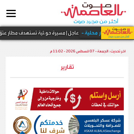
أخبار محلية -
عاجل | مسيرة حو.ثية تستهدف مطار عتق الدو
آخر تحديث :
الجمعة - 07 أغسطس 2026 - 11:02 م
تقارير