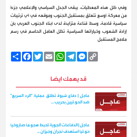
وفي ظل هذه المعطيات، يبقى الجدل السياسي والإعلامي جزءاً
من معركة أوسع تتعلق بمستقبل الجنوب وموقعه في أي ترتيبات
سياسية قادمة، وسط قناعة متزايدة لدى أبناء الجنوب العربي بأن
إرادة الشعوب وخياراتها السياسية تظل العامل الحاسم في رسم
ملامح المستقبل
C
M
T
W
E
T
F
ا
o
e
e
h
m
w
a
ن
p
s
l
a
a
i
c
ش
y
s
e
t
i
t
e
ر
b
t
l
s
g
e
L
قد يهمك ايضا
o
e
A
r
n
i
o
r
p
a
g
n
k
p
m
e
k
r
عاجل | دفاع شبوة تطلق عملية "الرد السريع"
ضد الحو.ثيين بحريب ...
عاجل | الدفاعات الجوية تُحبط هجو.مًا صاروخيًا
حو.ثيًا استهدف نجران وجيزان ...