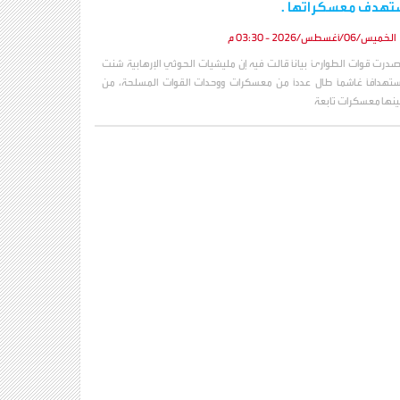
تهدف معسكراتها .
الخميس/06/أغسطس/2026 - 03:30 م
صدرت قوات الطوارئ بياناً قالت فيه إن مليشيات الحوثي الإرهابية شنت
ستهدافاً غاشماً طال عدداً من معسكرات ووحدات القوات المسلحة، من
ينها معسكرات تابعة