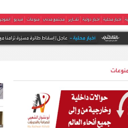
ة
أخبار محلية
أخبار دولية
تقـارير
مجتمع مدني
منوعات
فيديو
إنفوجر
بار محلية -
عاجل | إسقاط طائرة مسيّرة تزامنًا مع هجوم صاروخي
نوعات