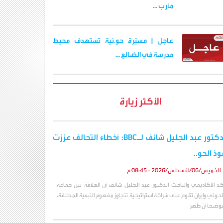
مأرب ...
عاجل | مسيّرة حو.ثية تستهدف محيط
مدرسة في الضالع ...
الأكثر زيارة
الدكتور عبد الجليل شائف لـBBC: أخطاء التحالف عززت
وذ الحو..
الخميس/06/أغسطس/2026 - 08:45 م
كد الأكاديمي والباحث الدكتور عبد الجليل شائف أن العلاقة بين جماعة
لحوثي وإيران تقوم على شراكة استراتيجية تتجاوز مفهوم التبعية المطلقة،
وضحاً أن طهر