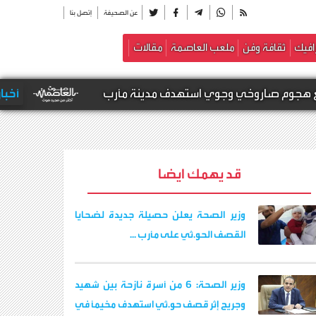
عن الصحيفة
إتصل بنا
افيك
ثقافة وفن
ملعب العاصمة
مقالات
 وجوي استهدف مدينة مأرب
أخبار محلية -
عاجل | 
قد يهمك ايضا
وزير الصحة يعلن حصيلة جديدة لضحايا
القصف الحو.ثي على مأرب ...
وزير الصحة: 6 من أسرة نازحة بين شهيد
وجريح إثر قصف حو.ثي استهدف مخيمًا في