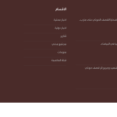
الاقسام
ضحايا القصف الحو.ثي على مأرب..
أخبار محلية
أخبار دولية
تقارير
اً في البيضاء..
مجتمع مدني
منوعات
قناة العاصمة
ازحة بين شهيد وجريح إثر قصف حو.ثي
تصميم وتطوير -
ITU-TEAM