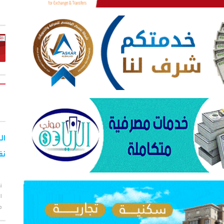
نف
أ
ا
م