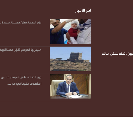
اخر الاخبار
وزير الصحة يعلن حصيلة جديدة ل
مليش.يا الحو.ثي تُفجّر حصناً تاريخي
يين ، تهتم بشكل مباشر
وزير الصحة: 6 من أسرة ن
استهدف مخيمًا في مأرب..