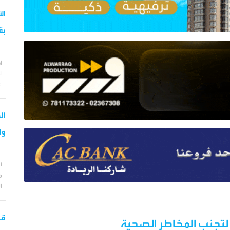
ال
بق
ا
ل
ع
ال
وا
أ
م
ا
قو
 لتجنب المخاطر الصحية