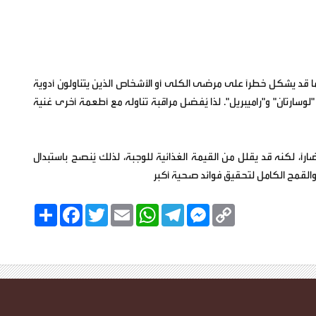
ما قد يشكل خطرًا على مرضى الكلى أو الأشخاص الذين يتناولون أدوية
لوسارتان" و"راميبريل". لذا يُفضل مراقبة تناوله مع أطعمة أخرى غنية
ضارًا، لكنه قد يقلل من القيمة الغذائية للوجبة، لذلك يُنصح باستبدال
ني والقمح الكامل لتحقيق فوائد صحية أكبر
C
M
T
W
E
T
F
ا
o
e
e
h
m
w
a
ن
p
s
l
a
a
i
c
ش
y
s
e
t
i
t
e
ر
b
t
l
s
g
e
L
o
e
A
r
n
i
o
r
p
a
g
n
k
p
m
e
k
r