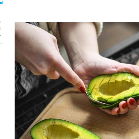
اس
أ
ا
ب