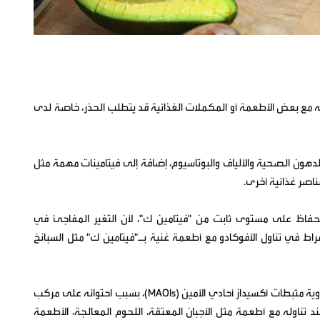
اوله مع بعض الأطعمة أو المكملات الغذائية قد يتطلب الحذر، خاصة لدى
فوكادو مصدرًا غنيًا بالدهون الصحية والألياف والبوتاسيوم، إضافة إلى فيتامينات مهمة مثل
ناصر غذائية أخرى.
بالحفاظ على مستوى ثابت من "فيتامين ك"، لأن التغير المفاجئ في
فراط في تناول الأفوكادو مع أطعمة غنية بـ"فيتامين ك" مثل السبانخ
كما قد يشكل الأفوكادو الناضج جدًا مشكلة لمن يتناولون أدوية مثبطات أكسيداز أحادي الأمين (MAOIs)، بسبب احتوائه على مركب
ند تناوله مع أطعمة مثل الأجبان المعتقة، اللحوم المعالجة، الأطعمة