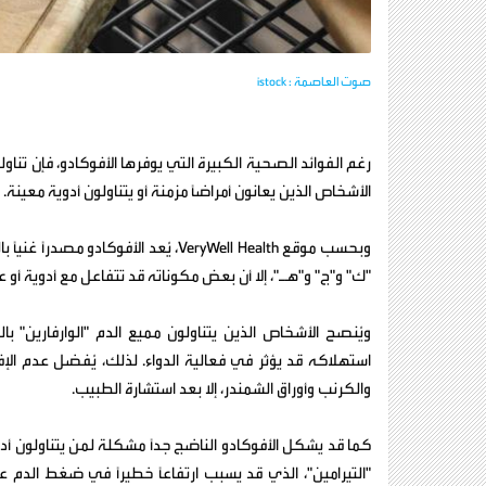
صوت العاصمة : istock
رغم الفوائد الصحية الكبيرة التي يوفرها الأفوكادو، فإن تن
الأشخاص الذين يعانون أمراضًا مزمنة أو يتناولون أدوية معينة.
وبحسب موقع VeryWell Health، يُعد الأ
"ك" و"ج" و"هـ"، إلا أن بعض مكوناته قد تتفاعل مع أدوية أو ع
ويُنصح الأشخاص الذين يتناولون مميع الدم "الوارفارين" 
استهلاكه قد يؤثر في فعالية الدواء. لذلك، يُفضل عدم الإ
والكرنب وأوراق الشمندر، إلا بعد استشارة الطبيب.
"التيرامين"، الذي قد يسبب ارتفاعًا خطيرًا في ضغط الدم ع