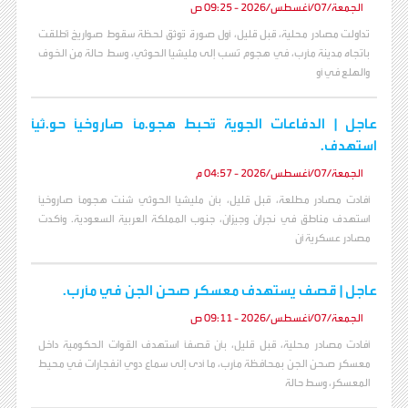
الجمعة/07/أغسطس/2026 - 09:25 ص
تداولت مصادر محلية، قبل قليل، أول صورة تُوثق لحظة سقوط صواريخ أُطلقت
باتجاه مدينة مأرب، في هجوم نُسب إلى مليشيا الحوثي، وسط حالة من الخوف
والهلع في أو
عاجل | الدفاعات الجوية تُحبط هجو.مًا صاروخيًا حو.ثيًا
استهدف.
الجمعة/07/أغسطس/2026 - 04:57 م
أفادت مصادر مطلعة، قبل قليل، بأن مليشيا الحوثي شنت هجومًا صاروخيًا
استهدف مناطق في نجران وجيزان، جنوب المملكة العربية السعودية. وأكدت
مصادر عسكرية أن
عاجل | قصف يستهدف معسكر صحن الجن في مأرب.
الجمعة/07/أغسطس/2026 - 09:11 ص
أفادت مصادر محلية، قبل قليل، بأن قصفًا استهدف القوات الحكومية داخل
معسكر صحن الجن بمحافظة مأرب، ما أدى إلى سماع دوي انفجارات في محيط
المعسكر، وسط حالة