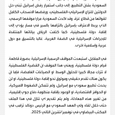
السعودية بشأن التطبيع، إلى جانب استمرار رفض إسرائيل تبني حل
الدولتين للنزاع الإسرائيلي-الفلسطيني، ورفضها الانسحاب الكامل
لقواتها من قطاع غزة، وقد أكدت السعودية مرارًا موقفها الرسمي،
الذي يربط الاعتراف بإسرائيل بالتزامها بالسير في مسار يؤدي إلى
إقامة دولة فلسطينية، كما كثفت الرياض بياناتها المنتقدة
للإجراءات الإسرائيلية في الضفة الغربية، غالبًا بالتنسيق مع دول
عربية وإسلامية أخرى.
في المقابل، استبعدت المواقف الرسمية الإسرائيلية بصورة قاطعة
قيام دولة فلسطينية، ويعني هذا الموقف أن القضية الفلسطينية
لا تترك مجالًا كبيرًا للحلول الوسط أو الصياغات الغامضة: فإما أن
يكون هناك تقدم حقيقي وموثوق نحو إقامة دولة فلسطينية، أو لن
يحدث تطبيع سعودي مع إسرائيل، ولم تتمكن الضغوط الأميركية،
أو الحوافز الاقتصادية، أو الوعود بإقامة منظومة دفاع جوي إقليمية،
من تغيير هذه المعادلة، ولم يتم تقديم أي تنازل في هذا الملف
حتى خلال لقاء ولي العهد السعودي مع الرئيس دونالد ترامب في
المكتب البيضاوي في نوفمبر/تشرين الثاني 2025.