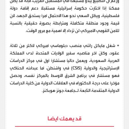
ورغم أن التطبيع يبدو مستبعدًا في المستقبل القريب، فإنه قد يظل
ممكنًا إذا اختارت حكومة إسرائيلية مستقبلًا دعم إقامة دولة
فلسطينية، ويظل السعي نحو هذا الاحتمال أمرًا يستحق الجهد، لأن
قيمة وجود منطقة متكاملة ومترابطة بصورة حقيقية بالنسبة
للأمن القومي الأميركي لن تزداد إلا أهمية مع مرور الوقت.
+ شغل مايكل راتني منصب دبلوماسي أميركي لأكثر من ثلاثة
عقود، وكان آخر مناصبه سفير الولايات المتحدة لدى المملكة
العربية السعودية، ويعمل حاليًا مستشارًا أول في مركز الدراسات
الإستراتيجية والدولية (CSIS) في واشنطن، أما عبدالله الحناكي
فهو مستشار في برنامج الشرق الأوسط بالمركز نفسه، وحصل
مؤخرًا على درجة الدكتوراه في العلاقات الدولية من كلية الدراسات
الدولية المتقدمة التابعة لـجامعة جونز هوبكنز.
قد يهمك ايضا