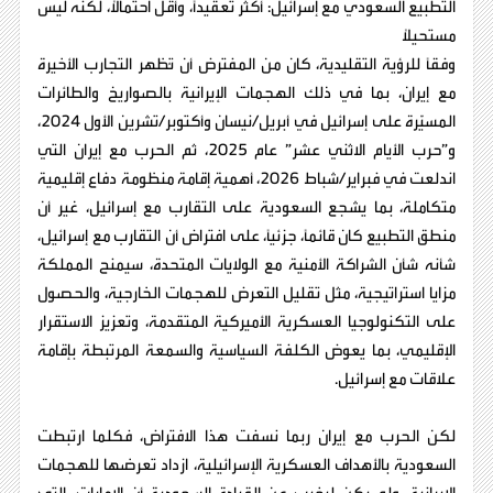
التطبيع السعودي مع إسرائيل: أكثر تعقيدًا، وأقل احتمالًا، لكنه ليس
مستحيلًا
وفقًا للرؤية التقليدية، كان من المفترض أن تُظهر التجارب الأخيرة
مع إيران، بما في ذلك الهجمات الإيرانية بالصواريخ والطائرات
المسيّرة على إسرائيل في أبريل/نيسان وأكتوبر/تشرين الأول 2024،
و”حرب الأيام الاثني عشر” عام 2025، ثم الحرب مع إيران التي
اندلعت في فبراير/شباط 2026، أهمية إقامة منظومة دفاع إقليمية
متكاملة، بما يشجع السعودية على التقارب مع إسرائيل، غير أن
منطق التطبيع كان قائمًا، جزئيًا، على افتراض أن التقارب مع إسرائيل،
شأنه شأن الشراكة الأمنية مع الولايات المتحدة، سيمنح المملكة
مزايا استراتيجية، مثل تقليل التعرض للهجمات الخارجية، والحصول
على التكنولوجيا العسكرية الأميركية المتقدمة، وتعزيز الاستقرار
الإقليمي، بما يعوض الكلفة السياسية والسمعة المرتبطة بإقامة
علاقات مع إسرائيل.
لكن الحرب مع إيران ربما نسفت هذا الافتراض، فكلما ارتبطت
السعودية بالأهداف العسكرية الإسرائيلية، ازداد تعرضها للهجمات