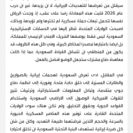
سيقلل من تعرضها للتهديدات الإيرانية، لا أن يزيدها، غير أن حرب
عام 2026 قلبت هذه المعادلة رأسًا على عقب، إذ وجدت الرياض
نفسها تتحمل تبعات حملة عسكرية لم تخترها ولم تؤيدها، وبذلك،
أصبحت الولايات المتحدة تُنظر إليها في الحسابات الإستراتيجية
السعودية ليس فقط بوصفها الشريك الأمني الرئيسي للمملكة،
بل أيضًا باعتبارها مصدرًا لمخاطر كبيرة، وفي ظل هذه الظروف، قد
يكون من المنطقي أن تتساءل القيادة السعودية عما إذا كانت
معاهدة دفاع مشترك ستجعل الوضع أفضل بالفعل.
في المقابل، أدى تعرض السعودية لهجمات إيرانية بالصواريخ
والطائرات المسيّرة إلى خلق حاجة ملحة وفورية إلى أنظمة دفاع
جوي متقدمة، وتبادل المعلومات الاستخباراتية، وترتيبات تتيح
للقوات الأميركية الوصول إلى الأراضي السعودية واستخدام
القواعد الجوية وحقوق التحليق، ولم تكن هناك سوى الولايات
المتحدة القادرة على توفير هذه العناصر العسكرية الحيوية
بالسرعة والحجم اللذين فرضتهما طبيعة التهديد، وكان من شأن
كل ضربة إيرانية تستهدف البنية التحتية السعودية أن تخلق احتياجًا