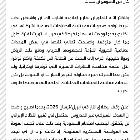
كان من المتوقع أن تحدث.
والأكثر إثارة للقلق أن تقارير إعلامية أشارت إلى أن واشنطن بدأت
سريعًا تواجه صعوبات في تلبية الاحتياجات الدفاعية لشركائها في
الخليج، بعدما وجدت نفسها منخرطة في حرب استمرت لفترة أطول
مما كان متوقعًا، وأصبحت تعاني نقصًا في بعض المعدات
الدفاعية الحيوية اللازمة لمجهودها الحربي، ودفع ذلك الرياض
ودولًا خليجية أخرى إلى البحث عن أنظمة أقل تكلفة وأكثر توافرًا،
مثل أنظمة مكافحة الطائرات المسيّرة التي توفرها أوكرانيا، ولم
يكن هذا التحرك مجرد محاولة لتنويع الخيارات أو التحوط، بل كان
استجابة عقلانية للاحتياجات العملياتية الملحة التي فرضتها ظروف
الحرب.
أُعلن وقف لإطلاق النار في أبريل/نيسان 2026، بعدما أصبح واضحًا
أن الهدف الأميركي غير المدروس المتمثل في تغيير النظام الإيراني
لن يتحقق، لينصب اهتمام السعودية بعد ذلك على تجنب العودة
إلى المواجهة العسكرية المفتوحة، إذ كانت ترى أن أي تجدد
للحرب سيؤدي حتمًا إلى استئناف الهجمات الإيرانية على أهداف