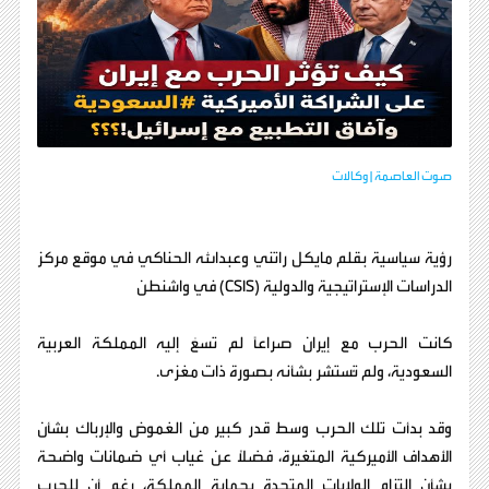
صوت العاصمة | وكالات
رؤية سياسية بقلم مايكل راتني وعبدالله الحناكي في موقع مركز
الدراسات الإستراتيجية والدولية (CSIS) في واشنطن
كانت الحرب مع إيران صراعًا لم تسعَ إليه المملكة العربية
السعودية، ولم تُستشر بشأنه بصورة ذات مغزى.
وقد بدأت تلك الحرب وسط قدر كبير من الغموض والإرباك بشأن
الأهداف الأميركية المتغيرة، فضلًا عن غياب أي ضمانات واضحة
بشأن التزام الولايات المتحدة بحماية المملكة، رغم أن للحرب