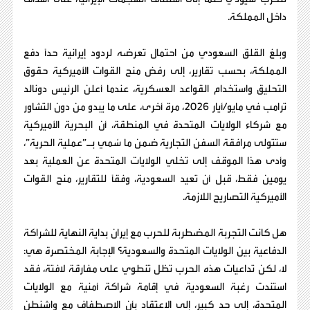
داخل المملكة.
وبلغ القلق السعودي من احتمال تعرضه لردود إيرانية حدًا دفع
المملكة، بحسب تقارير، إلى رفض منح القوات الأميركية حقوق
التحليق واستخدام القواعد العسكرية، عندما أعلن الرئيس دونالد
ترامب في مايو/أيار 2026، مرة أخرى، على ما يبدو من دون التشاور
مع شركاء الولايات المتحدة في المنطقة، أن البحرية الأميركية
ستتولى مرافقة السفن التجارية ضمن ما سُمي بـ”عملية الحرية”،
وأدى هذا الموقف إلى تخلي الولايات المتحدة عن العملية بعد
يومين فقط، قبل أن تعيد السعودية، وفقًا للتقارير، منح القوات
الأميركية التصاريح اللازمة.
هل كانت التجربة المضطربة للحرب مع إيران بداية النهاية للشراكة
الدفاعية بين الولايات المتحدة والسعودية؟ الإجابة المختصرة هي:
لا، لكن تداعيات هذه الحرب تظل تنطوي على مفارقة لافتة، فقد
استندت رغبة السعودية في إقامة شراكة أمنية مع الولايات
المتحدة، إلى حد كبير، إلى الاعتقاد بأن الاصطفاف مع واشنطن