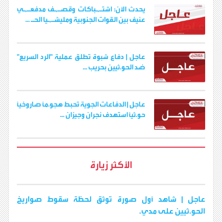
يحدث الآن: اشتـ,ـباكات وقصـ,ـف مدفعـ,ـي
عنيف بين القوات الجنوبية ومليشـ,ـيا الحـ ...
عاجل | دفاع شبوة تطلق عملية "الرد السريع"
ضد الحو.ثيين بحريب ...
عاجل | الدفاعات الجوية تُحبط هجو.مًا صاروخيًا
حو.ثيًا استهدف نجران وجيزان ...
الأكثر زيارة
عاجل | شاهد أول صورة توثق لحظة سقوط صواريخ
الحو.ثيين على مدي.