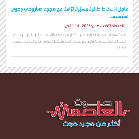
عاجل | إسقاط طائرة مسيّرة تزامنًا مع هجوم صاروخي وجوي
استهدف.
الجمعة/07/أغسطس/2026 - 11:14 ص
أفادت مصادر محلية لموقع منبر الأخبار في محافظة مأرب، قبل قليل، بأنه تم
إسقاط طائرة مسيّرة بالتزامن مع هجوم شنته مليشيا الحوثي على المدينة، تضمن
قصفًا