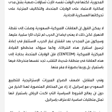
المحورية، لكنها في الوقت نفسه أثارت تساؤلات صعبة بشأن مدى
إمكانية الاعتماد على الولايات المتحدة، والتكاليف المترتبة على
تحركاتها العسكرية الأحادية.
لا يمكن القول إن العلاقات الأميركية-السعودية وصلت إلى نقطة
الانهيار، لكن ذلك لا يعني أيضًا أن الحرب لم تترك آثارًا سلبية عليها،
وسيكون من المجدي بعد انقشاع غبار الحرب، الاستثمار في إعادة
ترسيخ استقرار هذه الشراكة، وكما سيؤكد مخططو القيادة
المركزية الأميركية (CENTCOM)، فإن الولايات المتحدة بحاجة إلى
هذه العلاقة في منطقة شديدة التقلب، تجد نفسها منخرطة فيها
باستمرار، بل وربما بصورة لا مفر منها.
وفي المقابل، أضعف الصراع المبررات الإستراتيجية للتطبيع
السعودي مع إسرائيل، إذ زاد من المخاطر المتصورة لهذا الخيار من
دون أن يعالج الشروط السياسية التي أكدت الرياض باستمرار أنها
تمثل متطلبات أساسية للاعتراف بإسرائيل.