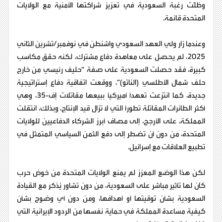
وظلّت رغبة السعودية في تعزيز شراكتها الأمنية مع الولايات
المتحدة قائمة.
وعندما زار ولي العهد السعودي واشنطن في نوفمبر/تشرين الثاني
2025، لم يحصل على معاهدة دفاع مشترك، لكنه حقق مكاسب
كبيرة، فقد حصلت السعودية على صفة “حليف رئيسي من خارج
حلف شمال الأطلسي (الناتو)”، ووقعت اتفاقية دفاع إستراتيجية
جديدة، كما انتزعت تعهدًا أميركيًا ببيعها مقاتلات إف-35، وهي
أكثر الطائرات المقاتلة تطورًا التي لا تزال قيد الإنتاج، وبذلك، انتقلت
المملكة، على الأرجح، إلى مصاف أبرز الشركاء الدفاعيين للولايات
المتحدة، من دون أن تضطر إلى دفع الثمن السياسي المتمثل في
تطبيع العلاقات مع إسرائيل.
لكن هذا الوضع المعزز لم يمنع الولايات المتحدة من خوض حرب
كان لها تأثير مباشر على السعودية، من دون تشاور يُذكر مع القيادة
السعودية بشأن توقيتها أو أهدافها، ومن دون أي وضوح بشأن
كيفية مساعدة المملكة في حماية نفسها من الردود الإيرانية التي