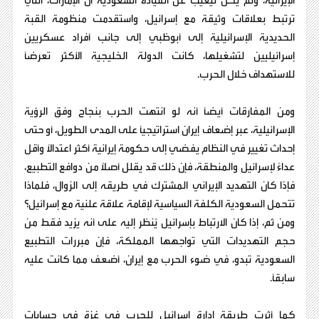
الإيرانية، ولم يكن ليغيب عن القيادة السعودية أن الإمارات، التي
ترتبط بعلاقات وثيقة مع إسرائيل، واستقدمت منظومة القبة
الحديدية الإسرائيلية إلى أبوظبي إلى جانب أفراد عسكريين
إسرائيليين لتشغيلها، كانت الدولة الخليجية الأكثر تعرضًا
للاستهداف خلال الحرب.
ومن المفارقات أيضًا أنه لو انتهت الحرب بنجاح وفق الرؤية
الإسرائيلية، عبر إضعاف إيران استراتيجيًا على المدى الطويل، أو حتى
إحداث تغيير في النظام يفضي إلى حكومة إيرانية أكثر اعتدالًا وأقل
عداءً لإسرائيل والمنطقة، فإن ذلك قد يقلل أصلًا من دوافع التطبيع،
فإذا كان التهديد الإيراني المشترك في طريقه إلى الزوال، فلماذا
تتحمل السعودية الكلفة السياسية لإقامة علاقة علنية مع إسرائيل؟
ومن ثم، إذا كان الارتباط بإسرائيل يُنظر إليه على أنه يزيد فقط من
حجم التهديدات التي تواجهها المملكة، فإن مبررات التطبيع
السعودية تبدو، في ضوء الحرب مع إيران، أضعف مما كانت عليه
سابقًا.
كما أثرت طريقة إدارة إسرائيل للحرب في غزة في حسابات